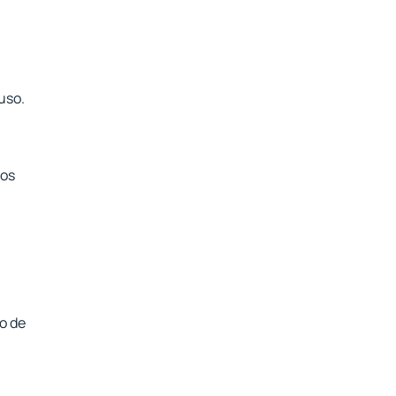
uso.
 os
o de