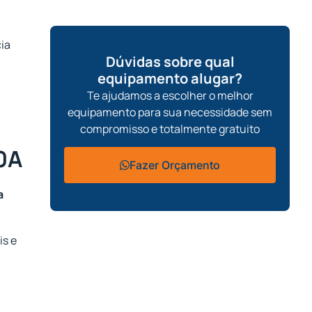
cia
Dúvidas sobre qual
equipamento alugar?
Te ajudamos a escolher o melhor
equipamento para sua necessidade sem
compromisso e totalmente gratuito
0A
Fazer Orçamento
a
is e