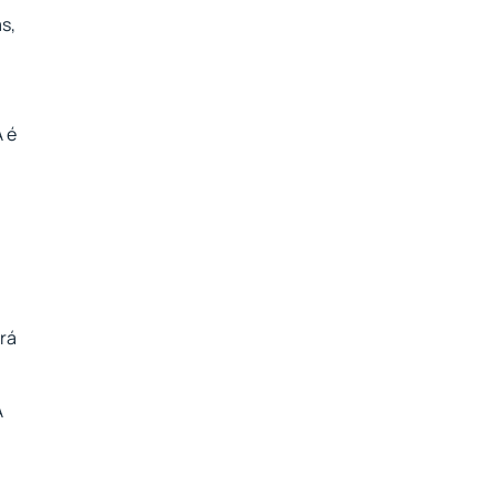
s,
A é
erá
A