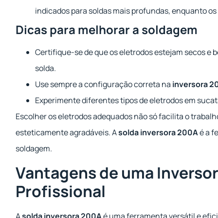
indicados para soldas mais profundas, enquanto os 
Dicas para melhorar a soldagem
Certifique-se de que os eletrodos estejam secos 
solda.
Use sempre a configuração correta na
inversora 2
Experimente diferentes tipos de eletrodos em sucata
Escolher os eletrodos adequados não só facilita o traba
esteticamente agradáveis. A
solda inversora 200A
é a f
soldagem.
Vantagens de uma Inversor
Profissional
A
solda inversora 200A
é uma ferramenta versátil e efici